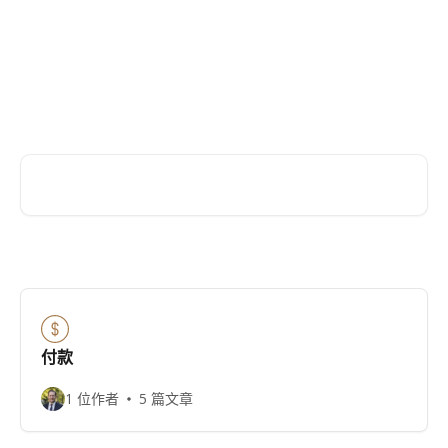
跳转到主要内容
Hingham Institution For Savings
帮助中心
搜索文章……
付款
1 位作者
5 篇文章